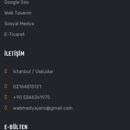
Google Seo
Web Tasarım
Sosyal Medya
E-Ticaret
İLETIŞIM
İstanbul / Üsküdar
02164815121
+90 5346361975
webmedyajans@gmail.com
E-BÜLTEN