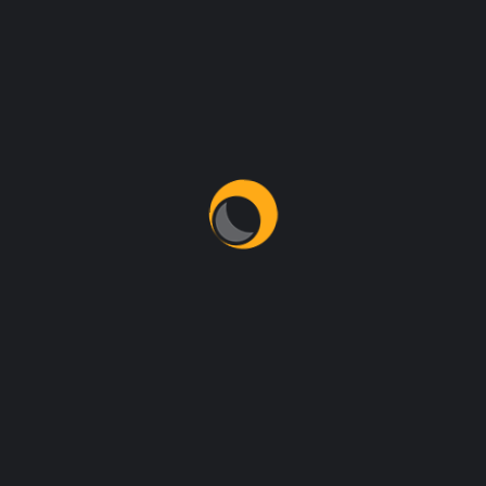
HİZMETLERİMİZ
Logo&Afiş&Sosyal Medya Tasarımları
E-Dergİ & Dijital Dergi, Online Dergi
PR HİZMETİ
Fotoğraf & Video Çekimi & DRONE ÇEKİMLERİ
Video & Tanıtım Filmi
Dijital Pazarlama
Kurumsal Kimlik Çalışması