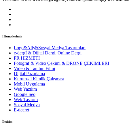
Hizmetlerimiz
Logo&Afiş&Sosyal Medya Tasarımları
e-dergİ & Dijital Dergi, Online Dergi
PR HİZMETİ
Fotoğraf & Video Çekimi & DRONE ÇEKİMLERİ
Video & Tanıtım Filmi
Dijital Pazarlama
Kurumsal Kimlik Çalışması
Mobil Uygulama
Web Yazılım
Google Seo
Web Tasarım
Sosyal Medya
E-ticaret
İletişim