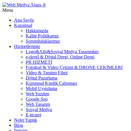
Menu
Ana Sayfa
Kurumsal
Hakkımızda
Kalite Politikamız
Sorumluluklarımız
Hizmetlerimiz
Logo&Afiş&Sosyal Medya Tasarımları
e-dergİ & Dijital Dergi, Online Dergi
PR HİZMETİ
Fotoğraf & Video Çekimi & DRONE ÇEKİMLERİ
Video & Tanıtım Filmi
Dijital Pazarlama
Kurumsal Kimlik Çalışması
Mobil Uygulama
Web Yazılım
Google Seo
Web Tasarım
Sosyal Medya
E-ticaret
Neler Yaptık
Blog
İletişim