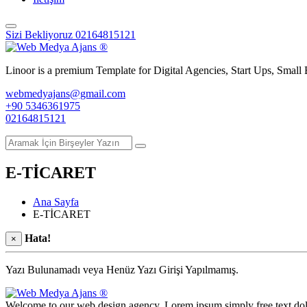
Sizi Bekliyoruz
02164815121
Linoor is a premium Template for Digital Agencies, Start Ups, Small 
webmedyajans@gmail.com
+90 5346361975
02164815121
E-TİCARET
Ana Sayfa
E-TİCARET
Hata!
×
Yazı Bulunamadı veya Henüz Yazı Girişi Yapılmamış.
Welcome to our web design agency. Lorem ipsum simply free text dolor