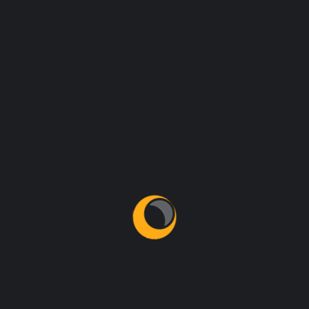
KATEGORILER
Web Tasarım
Sosyal Medya
Web Yazılım
S.E.O
Google Adwords
E-TİCARET
Mobil Uygulama
WordPress